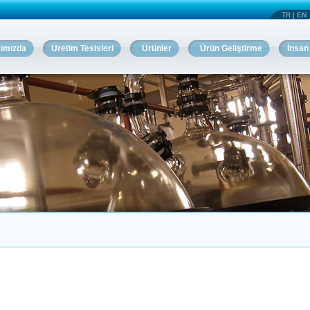
TR
|
EN
ımızda
Üretim Tesisleri
Ürünler
Ürün Geliştirme
İnsan