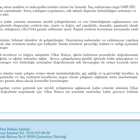
ilaç etken maddesi ve mikropellet ürünleri üreten bir firmadır. İlaç endüstrisine özgü GMP (İİU:
im yapmaktadır. Süreç yaklaşımı uygulamayı, risk tabanlı düşünme farkındalığını arttırmayı ve
t eder.
 kalite yönetim sisteminin sürekli iyileştirilmesini ve veri bütünlüğünün sağlanmasını veri
çlerinde oluşturulan verilerin tam, tutarlı ve doğru, atıf yapılabilir, okunaklı, eşzamanlı olarak
ru olduğunun (ALCOA) garanti edilmesini içerir. Kişisel verilerin korunması konusunda yasal
ünler, bilimsel teknikler ile geliştirilmiştir. Onaylanmış malzemeler ve validasyonu yapılmış
cak olan ürünlerin imalatı için kullanılır. Satılan ürünlerin güvenliği, kalitesi ve saflığı açısından
ıştır.
tecrübeye ve bilgiye sahiptirler. Ulkar Kimya, işlerin belirlenen prosedürler doğrultusunda
itim ve eğitim imkanları sağlar. Ayrıca, çalışanlarımız günlük işlerinde kalite anlayışlarını ve
entegre veri bütünlüğü prensipleri doğrultusunda etik davranışları ile ortaya koymak üzere
alanları toplu çalışma ortamı olarak tanımlandığında; işçi sağlığı ve iş güvenliği kuralları, iş
gulamalar ve ilaç endüstrisi kurallarına uygun olarak çalışmayı sağlamak üzere tasarlanmıştır.
ı garanti altına alacak kontroller konulmuştur.
rtları yerine getirmek için sürekli iyileştirmesi sağlanacak kalite yönetim sistemini Ulkar
cek doğrultuda uygulamak için Ulkar Kimya üst yönetimi tarafından kalite güvence bölümü
Tüm Hakları Saklıdır -
ye-İstanbul Tel : 0216 633 60 00
Fatih Bulvarı No:9 59500 Çerkezköy-Tekirdağ