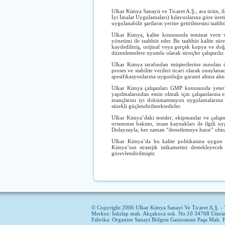
Ulkar Kimya Sanayii ve Ticaret A.
Ş.
, ara ürün, 
İyi İmalat Uygulamaları) kılavuzlarına göre üret
uygulanabilir şartların yerine getirilmesini taahhü
Ulkar Kimya, kalite konusunda teminat verir ve
yönetimi ile taahhüt eder. Bu taahhüt kalite süre
kaydedilmiş, orijinal veya gerçek kopya ve doğ
düzenlemelere uyumlu olarak süreçler çalıştırılır.
Ulkar Kimya tarafından müşterilerine sunulan ür
proses ve stabilite verileri ticari olarak onaylana
spesifikasyonlarına uygunluğu garanti altına alınm
Ulkar Kimya çalışanları GMP konusunda yeterli 
yapılmalarından emin olmak için çalışanlarına eğ
inançlarını iyi dokümantasyon uygulamalarına 
sürekli güçlendirilmektedirler.
Ulkar Kimya’daki tesisler, ekipmanlar ve çalışma 
ortamının bakımı, insan kaynakları ile ilgili uy
Dolayısıyla, her zaman “denetlemeye hazır” olmay
Ulkar Kimya’da bu kalite politikasına uygun şa
Kimya’nın stratejik istikametini destekleye
görevlendirilmiştir.
© Copyright 2006 Ulkar Kimya Sanayi Ve Ticaret A.Ş. - 
Merkez: İnkılap mah. Akçakoca sok. No:10 34768 Ümrani
Fabrika: Organize Sanayi Bölgesi Gaziosman Paşa Mah. 